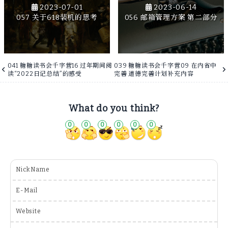
2023-07-01
2023-06-14
057 关于618装机的思考
056 邮箱管理方案 第二部分
041 糖糖读书会千字营16 过年期间阅
039 糖糖读书会千字营09 在内省中
读“2022日记总结”的感受
完善 道德完善计划补充内容
What do you think?
0
0
0
0
0
0
NickName
E-Mail
Website