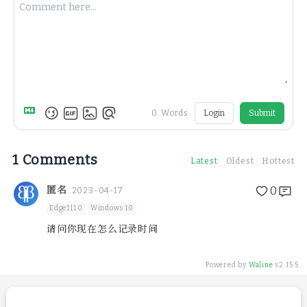
0
Words
Login
Submit
1
Comments
Latest
Oldest
Hottest
匿名
0
2023-04-17
Edge111.0
Windows 10
请问你现在怎么记录时间
Powered by
Waline
v2.15.5