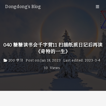
Dongdong’s Blog
Blog
Category
Tags
Archive
040 糖糖读书会千字营11 扫描纸质日记后再读
65
《奇特的一生》
Search
200 学习
Post on
:
Jan 18, 2023
Last edited
:
2023-3-4
友情链接
10
Views
关于