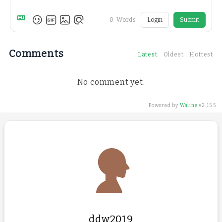
0
Words
Login
Submit
Comments
Latest
Oldest
Hottest
No comment yet.
Powered by
Waline
v2.15.5
ddw2019