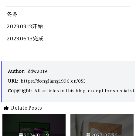
冬冬
2023.03.13开始
2023.06.13完成
Author
:
ddw2019
URL
:
https://dongliang1996.cn/055
Copyright
:
All articles in this blog, except for special
Relate Posts
2024-01-19
2023-07-20